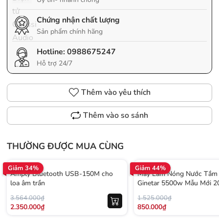
Chứng nhận chất lượng
Sản phẩm chính hãng
Hotline:
0988675247
Hỗ trợ 24/7
Thêm vào yêu thích
Thêm vào so sánh
THƯỜNG ĐƯỢC MUA CÙNG
Giảm 34%
Giảm 44%
Amply Bluetooth USB-150M cho
Máy Làm Nóng Nước Tắm 
loa âm trần
Ginetar 5500w Mẫu Mới 2
3.564.000₫
1.525.000₫
2.350.000₫
850.000₫