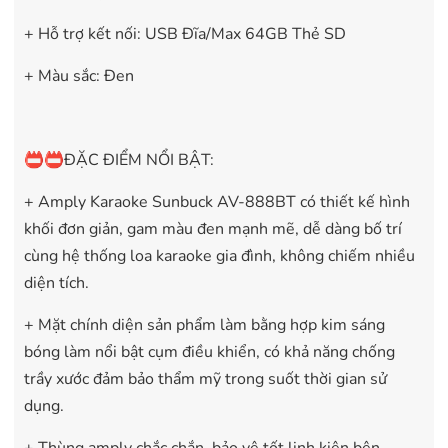
+ Hỗ trợ kết nối: USB Đĩa/Max 64GB Thẻ SD
+ Màu sắc: Đen
📛📛ĐẶC ĐIỂM NỔI BẬT:
+ Amply Karaoke Sunbuck AV-888BT có thiết kế hình
khối đơn giản, gam màu đen mạnh mẽ, dễ dàng bố trí
cùng hệ thống loa karaoke gia đình, không chiếm nhiều
diện tích.
+ Mặt chính diện sản phẩm làm bằng hợp kim sáng
bóng làm nổi bật cụm điều khiển, có khả năng chống
trầy xước đảm bảo thẩm mỹ trong suốt thời gian sử
dụng.
+ Thùng amply chắc chắn, bảo vệ tốt linh kiện bên