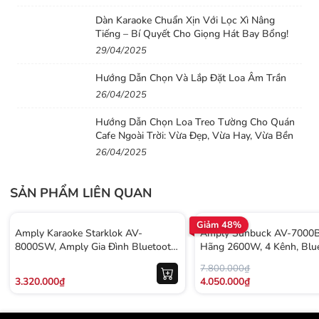
Dàn Karaoke Chuẩn Xịn Với Lọc Xì Nâng
Tiếng – Bí Quyết Cho Giọng Hát Bay Bổng!
29/04/2025
Hướng Dẫn Chọn Và Lắp Đặt Loa Âm Trần
26/04/2025
Hướng Dẫn Chọn Loa Treo Tường Cho Quán
Cafe Ngoài Trời: Vừa Đẹp, Vừa Hay, Vừa Bền
26/04/2025
SẢN PHẨM LIÊN QUAN
Giảm 48%
Amply Karaoke Starklok AV-
Amply Sunbuck AV-7000B
8000SW, Amply Gia Đình Bluetooth
Hãng 2600W, 4 Kênh, Blue
5.3, Hỗ Trợ 2 Cổng Sub
DSP Thông Minh
7.800.000₫
3.320.000₫
4.050.000₫