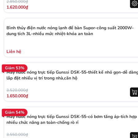
2.850.000₫
1.620.000₫
Bình thủy điện nước nóng lạnh để bàn Supor-công suất 2000W-
dung tích 3L-nhiều mức nhiệt-khóa an toàn
Liên hệ
Giảm 53%
Máy nước nóng trực tiếp Gunssi DSK-55-thiết kế nhỏ gọn-dễ dàn
lắp đặt nhiều vị trí trong nhà,căn hộ
3.520.000₫
1.650.000₫
Giảm 54%
Máy nước nóng trực tiếp Gunssi DSK-55-có bơm tăng áp-tích hợp
nhiều chức năng an toàn-chống rò rỉ
3.550.000₫