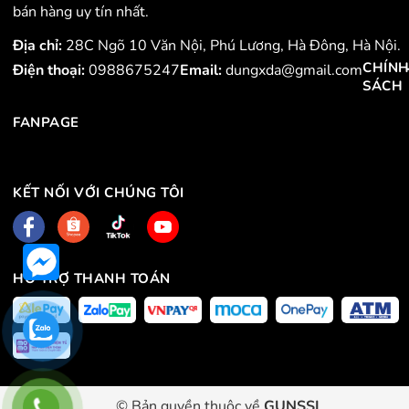
bán hàng uy tín nhất.
Địa chỉ:
28C Ngõ 10 Văn Nội, Phú Lương, Hà Đông, Hà Nội.
CHÍN
Điện thoại:
0988675247
Email:
dungxda@gmail.com
SÁCH
FANPAGE
KẾT NỐI VỚI CHÚNG TÔI
HỖ TRỢ THANH TOÁN
© Bản quyền thuộc về
GUNSSI