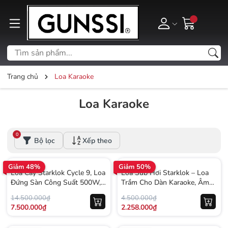
Trang chủ
Loa Karaoke
Loa Karaoke
0
Bộ lọc
Xếp theo
Giảm 48%
Giảm 50%
Loa Cây Starklok Cycle 9, Loa
Loa Sub Hơi Starklok – Loa
Đứng Sàn Công Suất 500W,
Trầm Cho Dàn Karaoke, Âm
Loa Bass Mạnh, Karaoke Gia
Thanh Mạnh Mẽ, Bền Bỉ
14.500.000₫
4.500.000₫
Đình, Bảo Hành 12 tháng
7.500.000₫
2.258.000₫