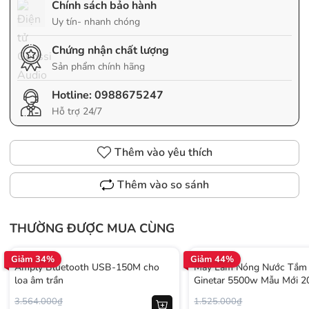
Chính sách bảo hành
Uy tín- nhanh chóng
Chứng nhận chất lượng
Sản phẩm chính hãng
Hotline:
0988675247
Hỗ trợ 24/7
Thêm vào yêu thích
Thêm vào so sánh
THƯỜNG ĐƯỢC MUA CÙNG
Giảm 34%
Giảm 44%
Amply Bluetooth USB-150M cho
Máy Làm Nóng Nước Tắm 
loa âm trần
Ginetar 5500w Mẫu Mới 2
3.564.000₫
1.525.000₫