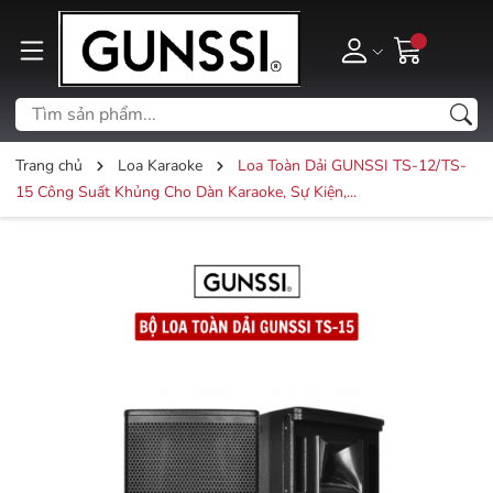
Trang chủ
Loa Karaoke
Loa Toàn Dải GUNSSI TS-12/TS-
15 Công Suất Khủng Cho Dàn Karaoke, Sự Kiện,...