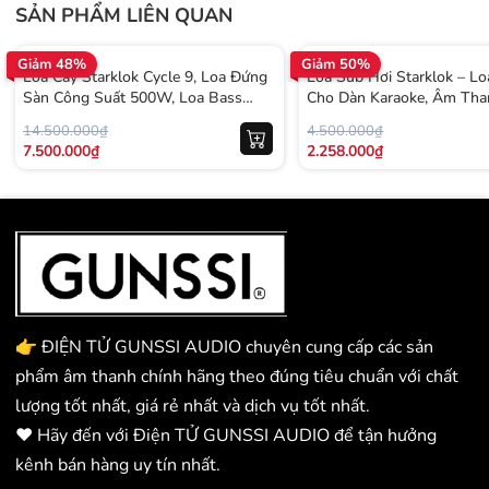
SẢN PHẨM LIÊN QUAN
Giảm 48%
Giảm 50%
Loa Cây Starklok Cycle 9, Loa Đứng
Loa Sub Hơi Starklok – L
Sàn Công Suất 500W, Loa Bass
Cho Dàn Karaoke, Âm Th
Mạnh, Karaoke Gia Đình, Bảo Hành
Mẽ, Bền Bỉ
14.500.000₫
4.500.000₫
12 tháng
7.500.000₫
2.258.000₫
👉 ĐIỆN TỬ GUNSSI AUDIO chuyên cung cấp các sản
phẩm âm thanh chính hãng theo đúng tiêu chuẩn với chất
lượng tốt nhất, giá rẻ nhất và dịch vụ tốt nhất.
❤️ Hãy đến với Điện TỬ GUNSSI AUDIO để tận hưởng
kênh bán hàng uy tín nhất.