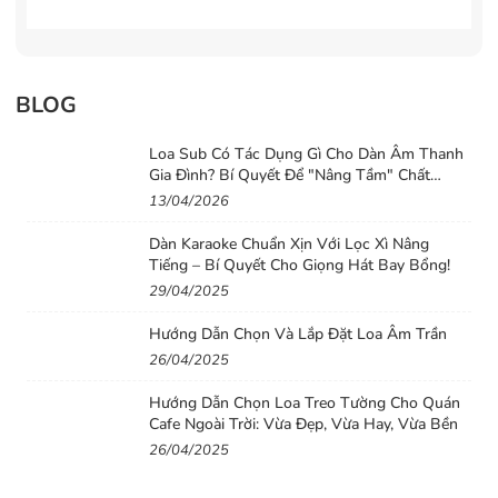
BLOG
Loa Sub Có Tác Dụng Gì Cho Dàn Âm Thanh
Gia Đình? Bí Quyết Để "Nâng Tầm" Chất
Lượng Âm Thanh Cho Dàn Loa Gia Đình
13/04/2026
Dàn Karaoke Chuẩn Xịn Với Lọc Xì Nâng
Tiếng – Bí Quyết Cho Giọng Hát Bay Bổng!
29/04/2025
Hướng Dẫn Chọn Và Lắp Đặt Loa Âm Trần
26/04/2025
Hướng Dẫn Chọn Loa Treo Tường Cho Quán
Cafe Ngoài Trời: Vừa Đẹp, Vừa Hay, Vừa Bền
26/04/2025