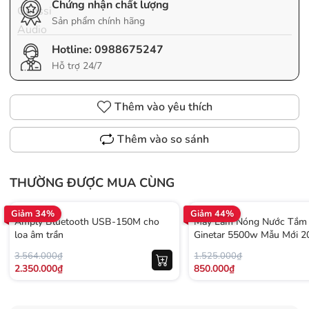
Chứng nhận chất lượng
Sản phẩm chính hãng
Hotline:
0988675247
Hỗ trợ 24/7
Thêm vào yêu thích
Thêm vào so sánh
THƯỜNG ĐƯỢC MUA CÙNG
Giảm 34%
Giảm 44%
Amply Bluetooth USB-150M cho
Máy Làm Nóng Nước Tắm 
loa âm trần
Ginetar 5500w Mẫu Mới 2
3.564.000₫
1.525.000₫
2.350.000₫
850.000₫