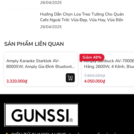
26/04/2025
Hướng Dẫn Chọn Loa Treo Tường Cho Quán
Cafe Ngoài Trời: Vừa Đẹp, Vừa Hay, Vừa Bền
26/04/2025
SẢN PHẨM LIÊN QUAN
Giảm 48%
Amply Karaoke Starklok AV-
Amply Sunbuck AV-7000B
8000SW, Amply Gia Đình Bluetooth
Hãng 2600W, 4 Kênh, Blue
5.3, Hỗ Trợ 2 Cổng Sub
DSP Thông Minh
7.800.000₫
3.320.000₫
4.050.000₫