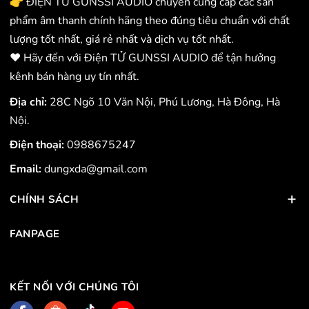
👉 ĐIỆN TỬ GUNSSI AUDIO chuyên cung cấp các sản
phẩm âm thanh chính hãng theo đúng tiêu chuẩn với chất
lượng tốt nhất, giá rẻ nhất và dịch vụ tốt nhất.
❤️ Hãy đến với Điện TỬ GUNSSI AUDIO để tận hưởng
kênh bán hàng uy tín nhất.
Địa chỉ:
28C Ngõ 10 Văn Nội, Phú Lương, Hà Đông, Hà
Nội.
Điện thoại:
0988675247
Email:
dungxda@gmail.com
CHÍNH SÁCH
FANPAGE
KẾT NỐI VỚI CHÚNG TÔI