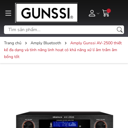
Trang chủ
Amply Bluetooth
Amply Gunssi AV-2500 thiết
kế đa dạng và tính năng linh hoạt có khả năng xử lí âm trầm âm
bổng tốt