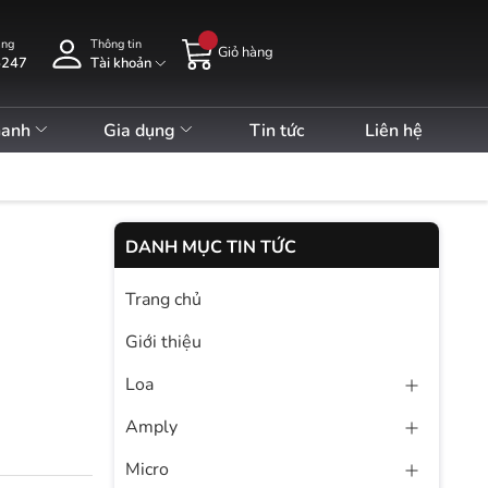
àng
Thông tin
Giỏ hàng
5247
Tài khoản
hanh
Gia dụng
Tin tức
Liên hệ
DANH MỤC TIN TỨC
Trang chủ
Giới thiệu
Loa
Amply
Micro