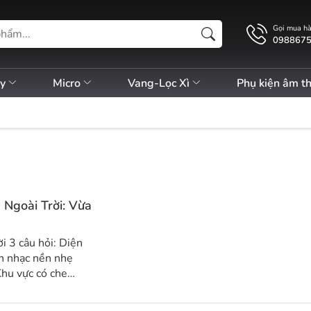
Gọi mua h
098867
ly
Micro
Vang-Lọc Xì
Phụ kiện âm t
Ngoài Trời: Vừa
uá tải không cần