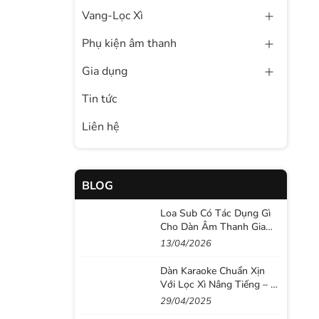
Vang-Lọc Xì
Phụ kiện âm thanh
Gia dụng
Tin tức
Liên hệ
BLOG
Loa Sub Có Tác Dụng Gì
Cho Dàn Âm Thanh Gia
Đình? Bí Quyết Để "Nâng
13/04/2026
Tầm" Chất Lượng Âm
Thanh Cho Dàn Loa Gia
Dàn Karaoke Chuẩn Xịn
Đình
Với Lọc Xì Nâng Tiếng – Bí
Quyết Cho Giọng Hát Bay
29/04/2025
Bổng!