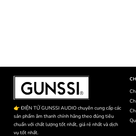
CH
Ch
Ch
👉 ĐIỆN TỬ GUNSSI AUDIO chuyên cung cấp các
Ch
sản phẩm âm thanh chính hãng theo đúng tiêu
Qu
chuẩn với chất lượng tốt nhất, giá rẻ nhất và dịch
vụ tốt nhất.