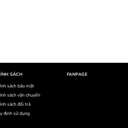
ÍNH SÁCH
FANPAGE
ính sách bảo mật
ính sách vận chuyển
ính sách đổi trả
y định sử dụng