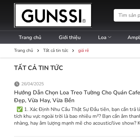
Trang chủ
Giới thiệu
Loa
Amp
Trang chủ
Tất cả tin tức
giá rẻ
TẤT CẢ TIN TỨC
26/04/2025
Hướng Dẫn Chọn Loa Treo Tường Cho Quán Cafe 
Đẹp, Vừa Hay, Vừa Bền
✅ 1. Xác Định Nhu Cầu Thật Sự Đầu tiên, bạn cần trả lời 3 câu hỏi: Diện
tích khu vực ngoài trời là bao nhiêu m²? Bạn cần âm thanh nhạc nền nhẹ
nhàng, hay âm lượng mạnh mẽ cho acoustic/live show? Khu vực có che
mưa/nắng hay hoàn toàn lộ thiên? Việc xác định rõ nhu cầu giúp chọn đúng
loại loa – tránh mua sai dẫn đến “chơi không tới” hoặc “q