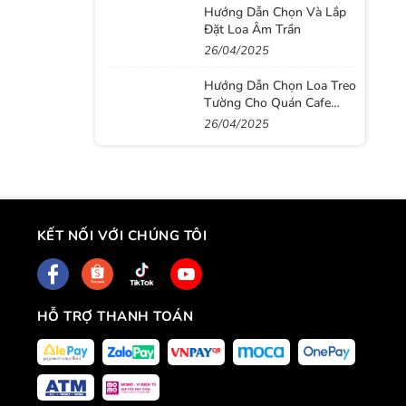
Hướng Dẫn Chọn Và Lắp
Đặt Loa Âm Trần
26/04/2025
Hướng Dẫn Chọn Loa Treo
Tường Cho Quán Cafe
Ngoài Trời: Vừa Đẹp, Vừa
26/04/2025
Hay, Vừa Bền
KẾT NỐI VỚI CHÚNG TÔI
HỖ TRỢ THANH TOÁN