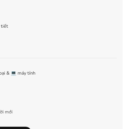
tiết
oại & 💻 máy tính
ời mới