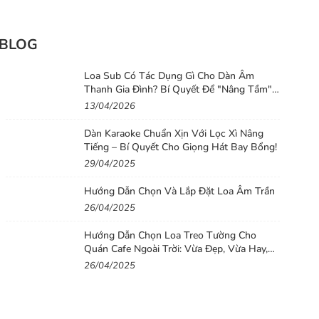
BLOG
Loa Sub Có Tác Dụng Gì Cho Dàn Âm
Thanh Gia Đình? Bí Quyết Để "Nâng Tầm"
Chất Lượng Âm Thanh Cho Dàn Loa Gia
13/04/2026
Đình
Dàn Karaoke Chuẩn Xịn Với Lọc Xì Nâng
Tiếng – Bí Quyết Cho Giọng Hát Bay Bổng!
29/04/2025
Hướng Dẫn Chọn Và Lắp Đặt Loa Âm Trần
26/04/2025
Hướng Dẫn Chọn Loa Treo Tường Cho
Quán Cafe Ngoài Trời: Vừa Đẹp, Vừa Hay,
Vừa Bền
26/04/2025