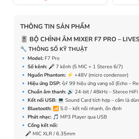
THÔNG TIN SẢN PHẨM
🎚️
BỘ CHỈNH ÂM MIXER F7 PRO – LI
🔧
THÔNG SỐ KỸ THUẬT
🔹
Model:
F7 Pro
🔹
Số kênh:
🎤 7 kênh (5 MIC + 1 Stereo 6/7)
🔹
Nguồn Phantom:
⚡ +48V (micro condenser)
🔹
Hiệu ứng DSP:
🎶 99 hiệu ứng vang số (Echo – Re
🔹
Chuẩn âm thanh:
🔊 24-bit / 48kHz – Stereo HiFi
🔹
Kết nối USB:
💻 Sound Card tích hợp – cắm là dù
🔹
Bluetooth:
📶 5.0 – kết nối nhanh, ổn định
🔹
Phát nhạc:
🎵 MP3 Player qua USB
🔹
Cổng kết nối:
🎤 MIC XLR / 6.35mm