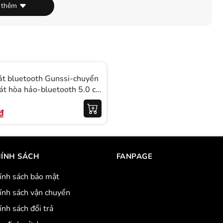
 thêm
át bluetooth Gunssi-chuyển
át hòa hảo-bluetooth 5.0 có
LED hiện đại
₫
ÍNH SÁCH
FANPAGE
ính sách bảo mật
ính sách vận chuyển
ính sách đổi trả