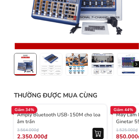
THƯỜNG ĐƯỢC MUA CÙNG
Giảm 34%
Giảm 44%
Amply Bluetooth USB-150M cho loa
Máy Làm 
âm trần
Ginetar 
3.564.000₫
1.525.000₫
2.350.000₫
850.000