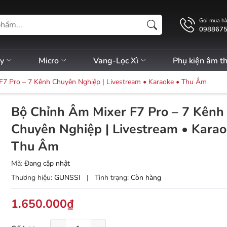
Gọi mua h
098867
ly
Micro
Vang-Lọc Xì
Phụ kiện âm t
F7 Pro – 7 Kênh Chuyên Nghiệp | Livestream • Karaoke • Thu Âm
Bộ Chỉnh Âm Mixer F7 Pro – 7 Kênh
Chuyên Nghiệp | Livestream • Karao
Thu Âm
Mã:
Đang cập nhật
Thương hiệu:
GUNSSI
|
Tình trạng:
Còn hàng
1.650.000₫