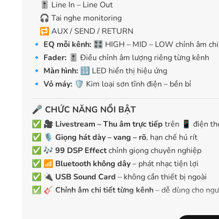
🎚️ Line In – Line Out
🎧 Tai nghe monitoring
🔁 AUX / SEND / RETURN
🔹
EQ mỗi kênh:
🎛️ HIGH – MID – LOW chỉnh âm chi 
🔹
Fader:
🎚️ Điều chỉnh âm lượng riêng từng kênh
🔹
Màn hình:
🔢 LED hiển thị hiệu ứng
🔹
Vỏ máy:
🛡️ Kim loại sơn tĩnh điện – bền bỉ
🎤
CHỨC NĂNG NỔI BẬT
✅ 🎥
Livestream – Thu âm trực tiếp
trên 📱 điện th
✅ 🎙️
Giọng hát dày – vang – rõ
, hạn chế hú rít
✅ 🎶
99 DSP Effect
chỉnh giọng chuyên nghiệp
✅ 📶
Bluetooth không dây
– phát nhạc tiện lợi
✅ 🔌
USB Sound Card
– không cần thiết bị ngoài
✅ 🎸
Chỉnh âm chi tiết từng kênh
– dễ dùng cho ngư
🎯
PHÙ HỢP CHO