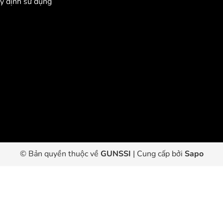
y định sử dụng
© Bản quyền thuộc về
GUNSSI
|
Cung cấp bởi
Sapo