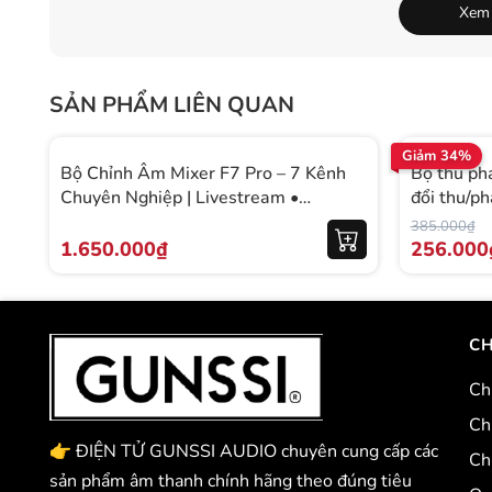
Xem
🎤 Karaoke gia đình
🎥 Livestream bán hàng
🎙️ Podcast – thu âm
SẢN PHẨM LIÊN QUAN
🎸 Hát live – acoustic – phòng nhỏ
Giảm 34%
Bộ Chỉnh Âm Mixer F7 Pro – 7 Kênh
Bộ thu ph
Chuyên Nghiệp | Livestream •
đổi thu/ph
Karaoke • Thu Âm
màn hình 
385.000₫
1.650.000₫
256.000
CH
Ch
Ch
👉 ĐIỆN TỬ GUNSSI AUDIO chuyên cung cấp các
Ch
sản phẩm âm thanh chính hãng theo đúng tiêu