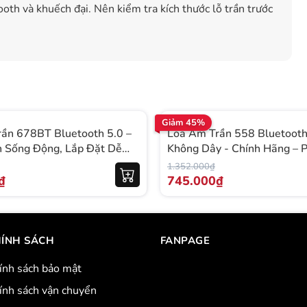
oth và khuếch đại. Nên kiểm tra kích thước lỗ trần trước
Giảm 45%
ần 678BT Bluetooth 5.0 –
Loa Âm Trần 558 Bluetooth
 Sống Động, Lắp Đặt Dễ
Không Dây - Chính Hãng – 
ng Cho Nhà Hàng, Văn
Nhà Hàng, Spa
1.352.000₫
a
₫
745.000₫
ÍNH SÁCH
FANPAGE
ính sách bảo mật
ính sách vận chuyển