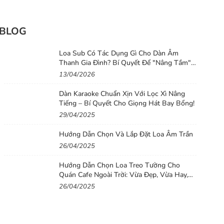
BLOG
Loa Sub Có Tác Dụng Gì Cho Dàn Âm
Thanh Gia Đình? Bí Quyết Để "Nâng Tầm"
Chất Lượng Âm Thanh Cho Dàn Loa Gia
13/04/2026
Đình
Dàn Karaoke Chuẩn Xịn Với Lọc Xì Nâng
Tiếng – Bí Quyết Cho Giọng Hát Bay Bổng!
29/04/2025
Hướng Dẫn Chọn Và Lắp Đặt Loa Âm Trần
26/04/2025
Hướng Dẫn Chọn Loa Treo Tường Cho
Quán Cafe Ngoài Trời: Vừa Đẹp, Vừa Hay,
Vừa Bền
26/04/2025