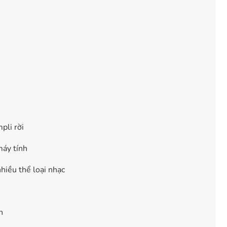
pli rời
máy tính
hiều thể loại nhạc
h