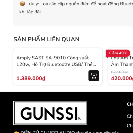
📦 Lưu ý: Loa cần cấp nguồn điện để hoạt động Blueto
khi lắp đặt.
SẢN PHẨM LIÊN QUAN
Giảm 49%
Amply SAST SA-9010 Công suất
Loa Âm Tr
120w, Hỗ Trợ Bluetooth/ USB/ Thẻ
Âm Thanh
SD/ AUX, Amply Chia 2 Vùng Âm
Dàng, Dù
822.000₫
Thanh
Phòng, Sp
1.389.000₫
420.000
CH
Ch
Ch
👉 ĐIỆN TỬ GUNSSI AUDIO chuyên cung cấp các