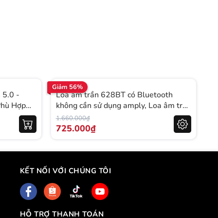
Giảm 56%
Gi
 5.0 -
Loa âm trần 628BT có Bluetooth
B
Phù Hợp
không cần sử dụng amply, Loa âm trần
A
công suất 20w, dùng cho phòng
1.660.000₫
3.
khách, phòng ngủ, cửa hàng, trung
725.000₫
2
tâm thương mại,..
KẾT NỐI VỚI CHÚNG TÔI
HỖ TRỢ THANH TOÁN