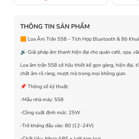
THÔNG TIN SẢN PHẨM
🟧 Loa Âm Trần 558 – Tích Hợp Bluetooth & Bộ Khu
🔊 Giải pháp âm thanh hiện đại cho quán café, spa, vă
Loa âm trần 558 sở hữu thiết kế gọn gàng, hiện đại, t
chất âm rõ ràng, mượt mà trong mọi không gian.
📌 Thông số kỹ thuật:
-Mẫu nhà máy: 558
-Công suất định mức: 25W
-Trở kháng đầu vào: 80 (12–24V)
-Chất liệu: Nhựa ABS + lưới kim loại