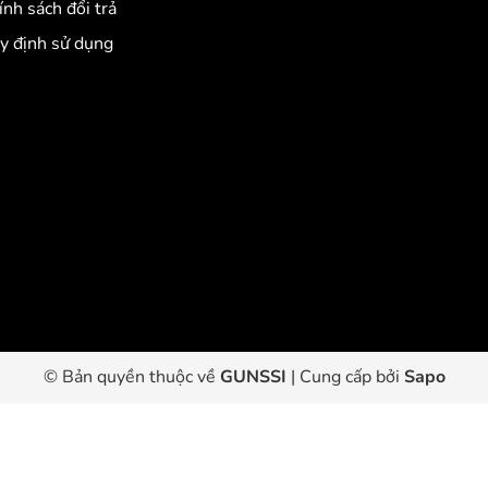
ính sách đổi trả
y định sử dụng
© Bản quyền thuộc về
GUNSSI
|
Cung cấp bởi
Sapo