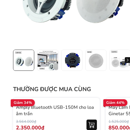
THƯỜNG ĐƯỢC MUA CÙNG
Giảm 34%
Giảm 44%
Amply Bluetooth USB-150M cho loa
Máy Làm 
âm trần
Ginetar 
3.564.000₫
1.525.000₫
2.350.000₫
850.000