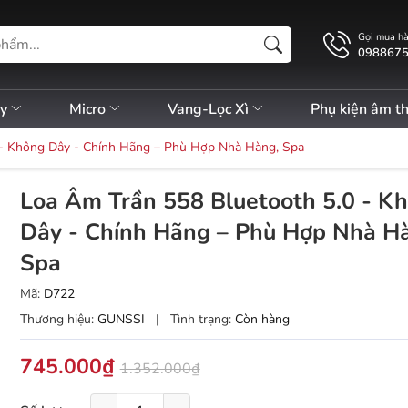
Gọi mua h
098867
ly
Micro
Vang-Lọc Xì
Phụ kiện âm t
 - Không Dây - Chính Hãng – Phù Hợp Nhà Hàng, Spa
Loa Âm Trần 558 Bluetooth 5.0 - K
Dây - Chính Hãng – Phù Hợp Nhà H
Spa
Mã:
D722
Thương hiệu:
GUNSSI
|
Tình trạng:
Còn hàng
745.000₫
1.352.000₫