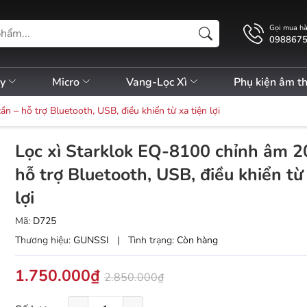
Gọi mua h
098867
ly
Micro
Vang-Lọc Xì
Phụ kiện âm t
n – hỗ trợ Bluetooth, USB, điều khiển từ xa tiện lợi
Lọc xì Starklok EQ-8100 chỉnh âm 2
hỗ trợ Bluetooth, USB, điều khiển từ 
lợi
Mã:
D725
Thương hiệu:
GUNSSI
|
Tình trạng:
Còn hàng
1.750.000₫
2.850.000₫