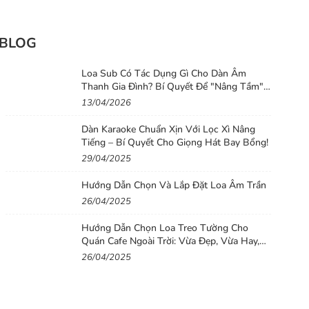
BLOG
Loa Sub Có Tác Dụng Gì Cho Dàn Âm
Thanh Gia Đình? Bí Quyết Để "Nâng Tầm"
Chất Lượng Âm Thanh Cho Dàn Loa Gia
13/04/2026
Đình
Dàn Karaoke Chuẩn Xịn Với Lọc Xì Nâng
Tiếng – Bí Quyết Cho Giọng Hát Bay Bổng!
29/04/2025
Hướng Dẫn Chọn Và Lắp Đặt Loa Âm Trần
26/04/2025
Hướng Dẫn Chọn Loa Treo Tường Cho
Quán Cafe Ngoài Trời: Vừa Đẹp, Vừa Hay,
Vừa Bền
26/04/2025