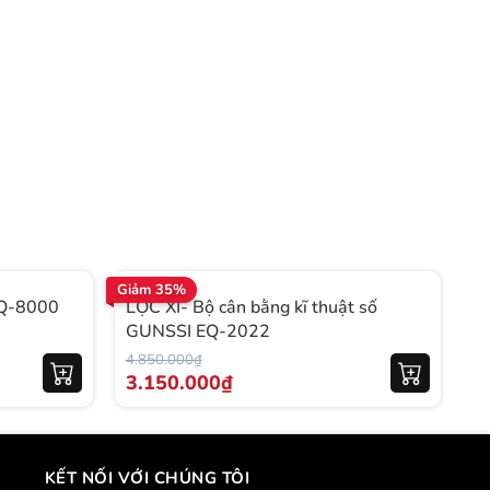
Giảm 35%
Gi
EQ-8000
LỌC XÌ- Bộ cân bằng kĩ thuật số
L
GUNSSI EQ-2022
t
4.850.000₫
3.
3.150.000₫
2
KẾT NỐI VỚI CHÚNG TÔI