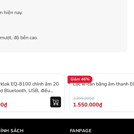
n hiện nay.
 mượt, độ bền cao.
Giảm 46%
arklok EQ-8100 chỉnh âm 20
Lọc xì-cân bằng âm thanh 
rợ Bluetooth, USB, điều
 tiện lợi
2.895.000₫
00₫
1.550.000₫
ÍNH SÁCH
FANPAGE