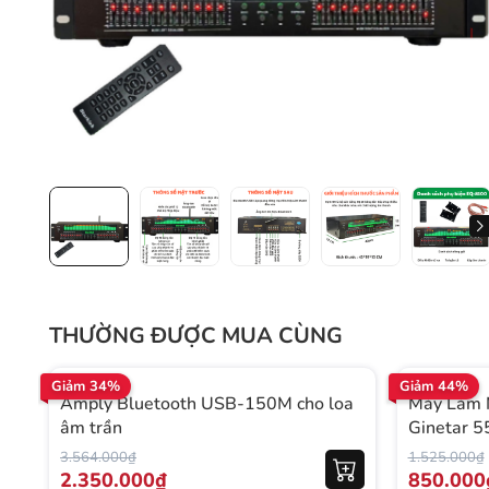
THƯỜNG ĐƯỢC MUA CÙNG
Giảm 34%
Giảm 44%
Amply Bluetooth USB-150M cho loa
Máy Làm 
âm trần
Ginetar 
3.564.000₫
1.525.000₫
2.350.000₫
850.000