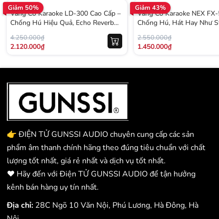
Giảm 50%
Giảm 43%
Bluetooth, USB, Optical,
Vang Cơ Karaoke LD-300 Cao Cấp –
Vang Cơ Karaoke NEX FX-
Kết nối
RCA
Chống Hú Hiệu Quả, Echo Reverb
Chống Hú, Hát Hay Như S
Mượt, Cân Chỉnh Dễ Dàng Cho Dàn
Bảo Hành Chính Hãng Gun
4.250.000₫
2.550.000₫
Karaoke Gia Đình
2.120.000₫
1.450.000₫
Số cổng micro
2 đầu vào (MIC 1/2)
Hiệu ứng âm
Echo, Reverb, Delay
thanh
Dải tần số
20Hz – 20kHz
👉 ĐIỆN TỬ GUNSSI AUDIO chuyên cung cấp các sản
phẩm âm thanh chính hãng theo đúng tiêu chuẩn với chất
Tỷ lệ nhiễu
≤ 0.05%
lượng tốt nhất, giá rẻ nhất và dịch vụ tốt nhất.
❤️ Hãy đến với Điện TỬ GUNSSI AUDIO để tận hưởng
Màn hình hiển thị
LED kỹ thuật số
kênh bán hàng uy tín nhất.
Địa chỉ:
28C Ngõ 10 Văn Nội, Phú Lương, Hà Đông, Hà
Ngõ ra âm thanh
L/R, SUB, SR
Nội.