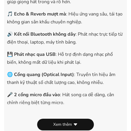
giúp giọng hát trong và rõ hơn.
🎵
Echo & Reverb mượt mà
: Hiệu ứng vang sâu, tái tạo
không gian sân khấu chuyên nghiệp.
🔊
Kết nối Bluetooth không dây
: Phát nhạc trực tiếp từ
điện thoại, laptop, máy tính bảng.
💾
Phát nhạc qua USB
: Hỗ trợ định dạng nhạc phổ
biến, không mất dữ liệu khi phát lại.
🌐
Cổng quang (Optical Input)
: Truyền tín hiệu âm
thanh kỹ thuật số chất lượng cao, không nhiễu.
🎤
2 cổng micro đầu vào
: Hát song ca dễ dàng, cân
chỉnh riêng biệt từng micro.
🎚️
Bộ lọc tần số – cân chỉnh chi tiết
: Tùy chỉnh âm
trầm, trung, cao giúp âm thanh hài hòa, phù hợp mọi
Xem thêm
không gian.