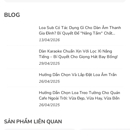
💡
Màn hình LED hiển thị trực quan
: Theo dõi âm
BLOG
lượng, hiệu ứng và chế độ hoạt động dễ dàng.
Loa Sub Có Tác Dụng Gì Cho Dàn Âm Thanh
⚙️
Thiết kế khung nhôm chắc chắn, chuyên nghiệp
,
Gia Đình? Bí Quyết Để "Nâng Tầm" Chất
Lượng Âm Thanh Cho Dàn Loa Gia Đình
tản nhiệt tốt, bền bỉ theo thời gian.
13/04/2026
Dàn Karaoke Chuẩn Xịn Với Lọc Xì Nâng
🔹
3. Thông số kỹ thuật chi tiết
Tiếng – Bí Quyết Cho Giọng Hát Bay Bổng!
29/04/2025
Thông số
Giá trị
Hướng Dẫn Chọn Và Lắp Đặt Loa Âm Trần
26/04/2025
Model
LD-300
Hướng Dẫn Chọn Loa Treo Tường Cho Quán
Cafe Ngoài Trời: Vừa Đẹp, Vừa Hay, Vừa Bền
Loại
Vang cơ karaoke chống hú
26/04/2025
Nguồn điện
AC 220V / 50Hz
SẢN PHẨM LIÊN QUAN