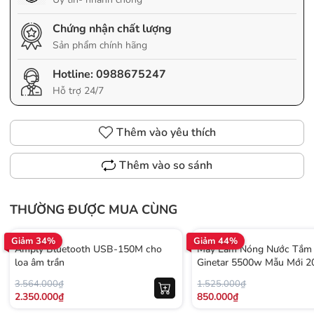
Chứng nhận chất lượng
Sản phẩm chính hãng
Hotline:
0988675247
Hỗ trợ 24/7
Thêm vào yêu thích
Thêm vào so sánh
THƯỜNG ĐƯỢC MUA CÙNG
Giảm 34%
Giảm 44%
Amply Bluetooth USB-150M cho
Máy Làm Nóng Nước Tắm 
loa âm trần
Ginetar 5500w Mẫu Mới 2
3.564.000₫
1.525.000₫
2.350.000₫
850.000₫