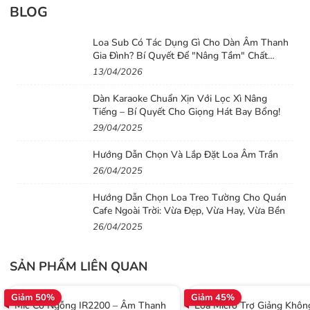
đặt và sử dụng.
BLOG
Loa Sub Có Tác Dụng Gì Cho Dàn Âm Thanh
Gia Đình? Bí Quyết Để "Nâng Tầm" Chất
Lượng Âm Thanh Cho Dàn Loa Gia Đình
13/04/2026
Dàn Karaoke Chuẩn Xịn Với Lọc Xì Nâng
Tiếng – Bí Quyết Cho Giọng Hát Bay Bổng!
29/04/2025
Hướng Dẫn Chọn Và Lắp Đặt Loa Âm Trần
26/04/2025
Hướng Dẫn Chọn Loa Treo Tường Cho Quán
Cafe Ngoài Trời: Vừa Đẹp, Vừa Hay, Vừa Bền
26/04/2025
SẢN PHẨM LIÊN QUAN
Giảm 50%
Giảm 45%
Mic Cổ Ngỗng IR2200 – Âm Thanh
Loa Micro Trợ Giảng Khôn