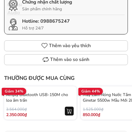
Chứng nhận chất lượng
Sản phẩm chính hãng
Hotline:
0988675247
Hỗ trợ 24/7
Thêm vào yêu thích
Thêm vào so sánh
THƯỜNG ĐƯỢC MUA CÙNG
Giảm 34%
Giảm 44%
Amply Bluetooth USB-150M cho
Máy Làm Nóng Nước Tắm 
loa âm trần
Ginetar 5500w Mẫu Mới 2
3.564.000₫
1.525.000₫
2.350.000₫
850.000₫