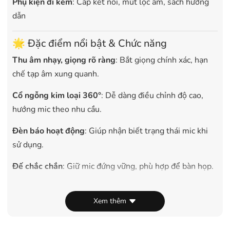
Phụ kiện đi kèm
: Cáp kết nối, mút lọc âm, sách hướng
dẫn
🌟 Đặc điểm nổi bật & Chức năng
Thu âm nhạy, giọng rõ ràng
: Bắt giọng chính xác, hạn
chế tạp âm xung quanh.
Cổ ngỗng kim loại 360°
: Dễ dàng điều chỉnh độ cao,
hướng mic theo nhu cầu.
Đèn báo hoạt động
: Giúp nhận biết trạng thái mic khi
sử dụng.
Đế chắc chắn
: Giữ mic đứng vững, phù hợp để bàn họp.
Ứng dụng đa dạng
: Dùng cho phòng họp, hội nghị,
giảng dạy, nhà thờ, phòng thu, karaoke gia đình.
Xem thêm
Thiết kế chuyên nghiệp
: Gọn nhẹ, sang trọng, dễ lắp