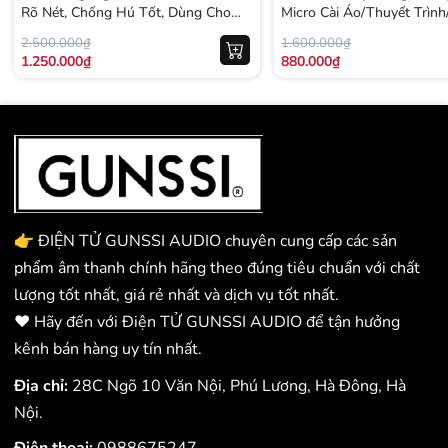
Rõ Nét, Chống Hú Tốt, Dùng Cho
Micro Cài Áo/Thuyết Trình
Hội Nghị – Phát Biểu
Âm Thanh Rõ Nét, Pin Lâu
2.500.000₫
1.600.000₫
Ổn Định
1.250.000₫
880.000₫
👉 ĐIỆN TỬ GUNSSI AUDIO chuyên cung cấp các sản
phẩm âm thanh chính hãng theo đúng tiêu chuẩn với chất
lượng tốt nhất, giá rẻ nhất và dịch vụ tốt nhất.
❤️ Hãy đến với Điện TỬ GUNSSI AUDIO để tận hưởng
kênh bán hàng uy tín nhất.
Địa chỉ:
28C Ngõ 10 Văn Nội, Phú Lương, Hà Đông, Hà
Nội.