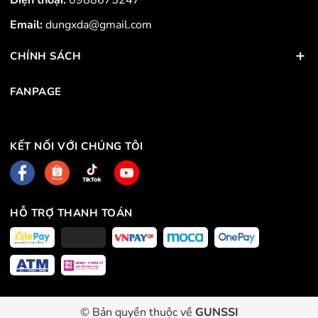
Điện thoại:
0988675247
Email:
dungxda@gmail.com
CHÍNH SÁCH
FANPAGE
KẾT NỐI VỚI CHÚNG TÔI
HỖ TRỢ THANH TOÁN
© Bản quyền thuộc về
GUNSSI