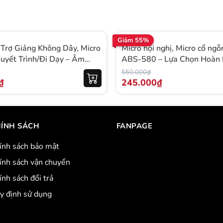
Giảm 55%
 Trợ Giảng Không Dây, Micro
Micro hội nghị, Micro cổ ng
uyết Trình/Đi Dạy – Âm
ABS-580 – Lựa Chọn Hoàn
Nét, Pin Lâu, Kết Nối Ổn
Phòng Họp & Hội Thảo
550.000₫
₫
245.000₫
ÍNH SÁCH
FANPAGE
ính sách bảo mật
ính sách vận chuyển
ính sách đổi trả
y định sử dụng