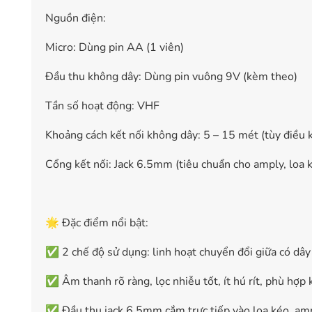
Nguồn điện:
Micro: Dùng pin AA (1 viên)
Đầu thu không dây: Dùng pin vuông 9V (kèm theo)
Tần số hoạt động: VHF
Khoảng cách kết nối không dây: 5 – 15 mét (tùy điều 
Cổng kết nối: Jack 6.5mm (tiêu chuẩn cho amply, loa ké
🌟 Đặc điểm nổi bật:
✅ 2 chế độ sử dụng: linh hoạt chuyển đổi giữa có dây
✅ Âm thanh rõ ràng, lọc nhiễu tốt, ít hú rít, phù hợp
✅ Đầu thu jack 6.5mm cắm trực tiếp vào loa kéo, amp