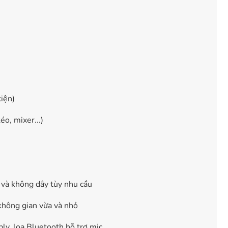
kiện)
o, mixer...)
 và không dây tùy nhu cầu
 không gian vừa và nhỏ
ly, loa Bluetooth hỗ trợ mic