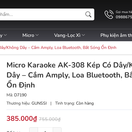
Gọi mua h
098867
ly
Micro
Vang-Lọc Xì
Phụ kiện âm t
Dây/Không Dây – Cắm Amply, Loa Bluetooth, Bắt Sóng Ổn Định
Micro Karaoke AK-308 Kép Có Dây/
Dây – Cắm Amply, Loa Bluetooth, B
Ổn Định
Mã:
D7190
Thương hiệu:
GUNSSI
|
Tình trạng:
Còn hàng
385.000₫
755.000₫