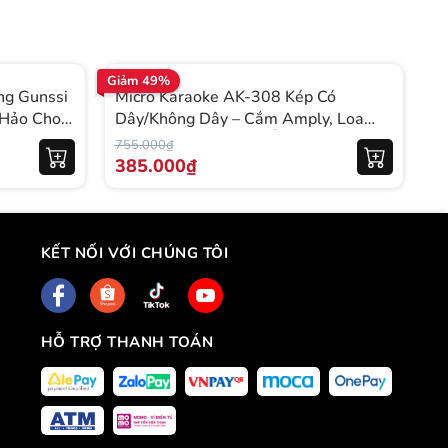
Giảm 49%
ỗng Gunssi
Micro Karaoke AK-308 Kép Có
 Hảo Cho
Dây/Không Dây – Cắm Amply, Loa
Bluetooth, Bắt Sóng Ổn Định
755.000₫
385.000₫
KẾT NỐI VỚI CHÚNG TÔI
HỖ TRỢ THANH TOÁN