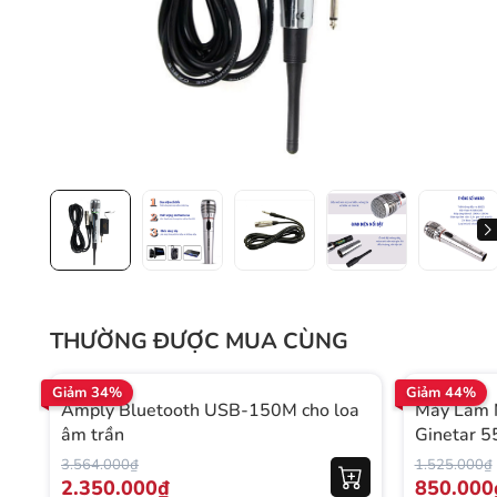
THƯỜNG ĐƯỢC MUA CÙNG
Giảm 34%
Giảm 44%
Amply Bluetooth USB-150M cho loa
Máy Làm 
âm trần
Ginetar 
3.564.000₫
1.525.000₫
2.350.000₫
850.000