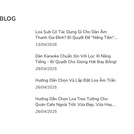
BLOG
Loa Sub Có Tác Dụng Gì Cho Dàn Âm
Thanh Gia Đình? Bí Quyết Để "Nâng Tầm"
Chất Lượng Âm Thanh Cho Dàn Loa Gia
13/04/2026
Đình
Dàn Karaoke Chuẩn Xịn Với Lọc Xì Nâng
Tiếng – Bí Quyết Cho Giọng Hát Bay Bổng!
29/04/2025
Hướng Dẫn Chọn Và Lắp Đặt Loa Âm Trần
26/04/2025
Hướng Dẫn Chọn Loa Treo Tường Cho
Quán Cafe Ngoài Trời: Vừa Đẹp, Vừa Hay,
Vừa Bền
26/04/2025