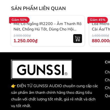
SẢN PHẨM LIÊN QUAN
Giảm 50%
Giảm 45%
Mic Cổ Ngỗng IR2200 – Âm Thanh Rõ
Loa Micro
Nét, Chống Hú Tốt, Dùng Cho Hội
Cài Áo/Th
Nghị – Phát Biểu
Thanh Rõ 
2.500.000₫
1.600.000₫
Định
1.250.000₫
880.000
CH
Ch
Ch
👉 ĐIỆN TỬ GUNSSI AUDIO chuyên cung cấp các
Ch
sản phẩm âm thanh chính hãng theo đúng tiêu
Qu
chuẩn với chất lượng tốt nhất, giá rẻ nhất và dịch
vụ tốt nhất.